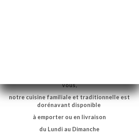
VENTE A EMPORTER et EN
LIVRAISON
Votre restaurant LE TOUAREG s'invite chez
vous,
notre cuisine familiale et traditionnelle est
dorénavant disponible
à emporter ou en livraison
页
du Lundi au Dimanche
订