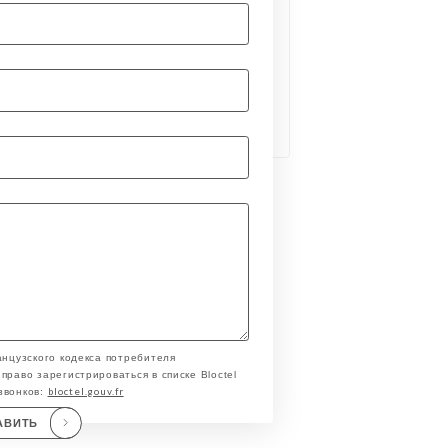
анцузского кодекса потребителя
право зарегистрироваться в списке Bloctel
bloctel.gouv.fr
звонков:
АВИТЬ