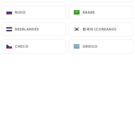
RUSO
RUSO
ÁRABE
ÁRABE
한국어 (COREANO)
한국어 (COREANO)
NEERLANDÉS
NEERLANDÉS
CHECO
CHECO
GRIEGO
GRIEGO