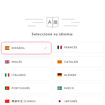
Seleccione su idioma:
Seleccione su idioma:
FRANCÉS
FRANCÉS
ESPAÑOL
ESPAÑOL
INGLÉS
INGLÉS
CATALÁN
CATALÁN
ITALIANO
ITALIANO
ALEMÁN
ALEMÁN
PORTUGUÉS
PORTUGUÉS
SUECO
SUECO
简体中文 (CHINO)
简体中文 (CHINO)
JAPONÉS
JAPONÉS