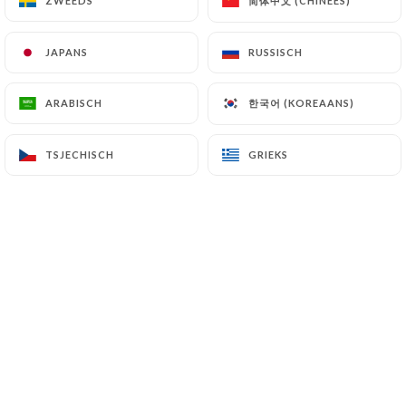
简体中文 (CHINEES)
简体中文 (CHINEES)
ZWEEDS
ZWEEDS
JAPANS
JAPANS
RUSSISCH
RUSSISCH
한국어 (KOREAANS)
한국어 (KOREAANS)
ARABISCH
ARABISCH
TSJECHISCH
TSJECHISCH
GRIEKS
GRIEKS