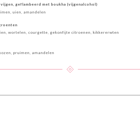
 vijgen, geflambeerd met boukha (vijgenalcohol)
ruimen, uien, amandelen
 groenten
ien, wortelen, courgette, gekonfijte citroenen, kikkererwten
ikozen, pruimen, amandelen