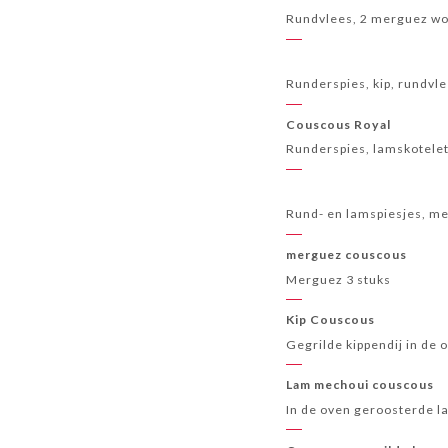
Rundvlees, 2 merguez wor
Runderspies, kip, rundvl
Couscous Royal
Runderspies, lamskotelet
Rund- en lamspiesjes, me
merguez couscous
Merguez 3 stuks
Kip Couscous
Gegrilde kippendij in de 
Lam mechoui couscous
In de oven geroosterde 