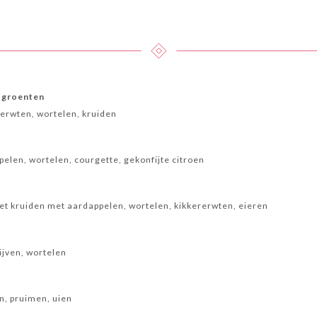
t groenten
erwten, wortelen, kruiden
ppelen, wortelen, courgette, gekonfijte citroen
t kruiden met aardappelen, wortelen, kikkererwten, eieren
lijven, wortelen
n, pruimen, uien