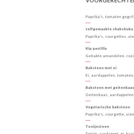
VOORGERECHTE
Paprika's, tomaten gegrild
zelfgemaakte shakshuka
Paprika's, courgettes, u
Kip pastilla
Gehakte amandelen, rozij
Baksteen met ei
Ei, aardappelen, tomaten
Baksteen met geitenkaa
Geitenkaas, aardappelen
Vegetarische baksteen
Paprika's, courgette, uie
Tonijnsteen
Tonijn, aardappel, ei, ka