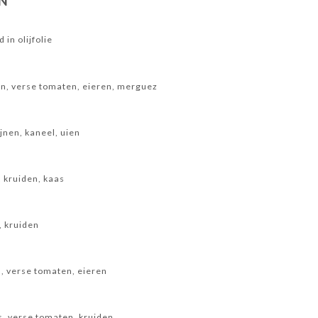
N
 in olijfolie
ien, verse tomaten, eieren, merguez
nen, kaneel, uien
, kruiden, kaas
s
, kruiden
n, verse tomaten, eieren
as, verse tomaten, kruiden