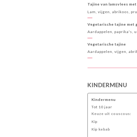
Tajine van lamsvlees met
Lam, vijgen, abrikoos, p
Vegetarische tajine met
Aardappelen, paprika's, u
Vegetarische tajine
Aardappelen, vijgen, abr
KINDERMENU
Kindermenu
Tot 10 jaar
Keuze uit couscous:
Kip
Kip kebab