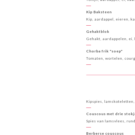
Kip Baksteen
Kip, aardappel, eieren, k
Gehaktblok
Gehakt, aardappelen, ei,
Chorba frik "soep"
Tomaten, wortelen, courg
Kipspies, lamskoteletten
Couscous met drie stokj
Spies van lamsvlees, rund
Berberse couscous