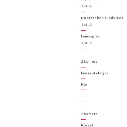
1 stuk
Doorstoken rundvlees
1 stuk
Lamsspies
1 stuk
2 kamers
lamskoteletjes
Kip
2 kamers
Korrel