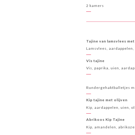
2 kamers
Tajine van lamsvlees me
Lamsvlees, aardappelen, 
Vis tajine
Vis, paprika, uien, aarda
Rundergehaktballetjes me
Kip tajine met olijven
Kip, aardappelen, uien, o
Abrikoos Kip Tajine
Kip, amandelen, abrikoze