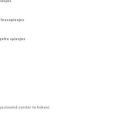
iesjes
leesspiesjes
elte spiesjes
 gestoomd zonder te koken)