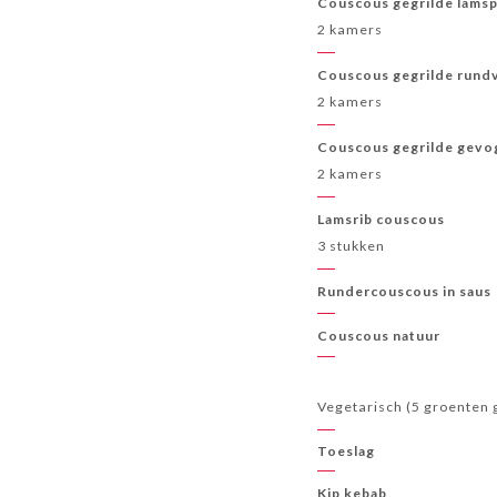
Couscous gegrilde lamsp
2 kamers
Couscous gegrilde rundv
2 kamers
Couscous gegrilde gevog
2 kamers
Lamsrib couscous
3 stukken
Rundercouscous in saus
Couscous natuur
Vegetarisch (5 groenten
Toeslag
Kip kebab