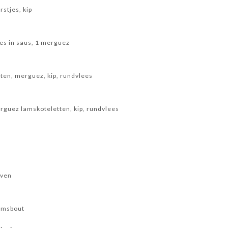
stjes, kip
ees in saus, 1 merguez
ten, merguez, kip, rundvlees
rguez lamskoteletten, kip, rundvlees
oven
lamsbout